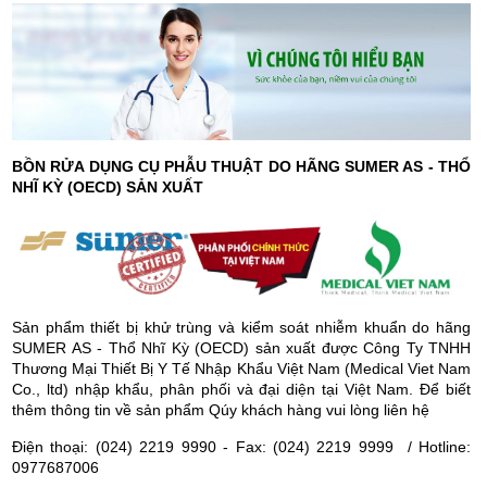
BỒN RỬA DỤNG CỤ PHẪU THUẬT DO HÃNG SUMER AS - THỔ
NHĨ KỲ (OECD) SẢN XUẤT
Sản phẩm thiết bị khử trùng và kiểm soát nhiễm khuẩn do hãng
SUMER AS - Thổ Nhĩ Kỳ (OECD) sản xuất được Công Ty TNHH
Thương Mại Thiết Bị Y Tế Nhập Khẩu Việt Nam (Medical Viet Nam
Co., ltd) nhập khẩu, phân phối và đại diện tại Việt Nam.
Để biết
thêm thông tin về sản phẩm Qúy khách hàng vui lòng liên hệ
Điện thoại: (024) 2219 9990 - Fax: (024) 2219 9999 / Hotline:
0977687006