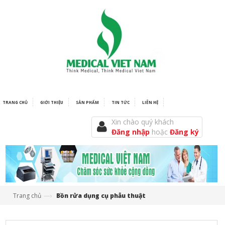
TRANG CHỦ
GIỚI THIỆU
SẢN PHẨM
TIN TỨC
LIÊN HỆ
Xin chào quý khách
Đăng nhập
hoặc
Đăng ký
—›
Trang chủ
Bồn rửa dụng cụ phẫu thuật