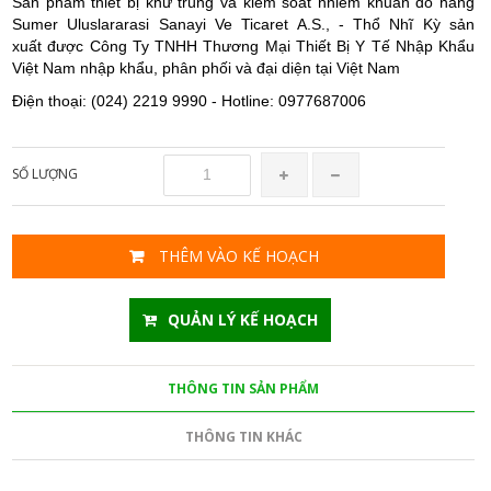
Sản phẩm thiết bị khử trùng và kiểm soát nhiễm khuẩn do hãng
Sumer Uluslararasi Sanayi Ve Ticaret A.S., - Thổ Nhĩ Kỳ sản
xuất được Công Ty TNHH Thương Mại Thiết Bị Y Tế Nhập Khẩu
Việt Nam nhập khẩu, phân phối và đại diện tại Việt Nam
Điện thoại: (024) 2219 9990 - Hotline: 0977687006
SỐ LƯỢNG
THÊM VÀO KẾ HOẠCH
QUẢN LÝ KẾ HOẠCH
THÔNG TIN SẢN PHẨM
THÔNG TIN KHÁC