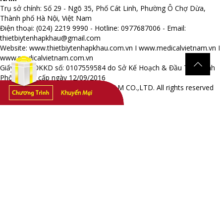
Trụ sở chính: Số 29 - Ngõ 35, Phố Cát Linh, Phường Ô Chợ Dừa,
Thành phố Hà Nội, Việt Nam
Điện thoại: (024) 2219 9990 - Hotline: 0977687006 - Email:
thietbiytenhapkhau@gmail.com
Website:
www.thietbiytenhapkhau.com.vn
I
www.medicalvietnam.vn
I
www.medicalvietnam.com.vn
Giấy phép ĐKKD số: 0107559584 do Sở Kế Hoạch & Đầu Tư Thành
Phố Hà Nội cấp ngày 12/09/2016
Copyright © 2016 MEDICAL VIET NAM CO.,LTD. All rights reserved