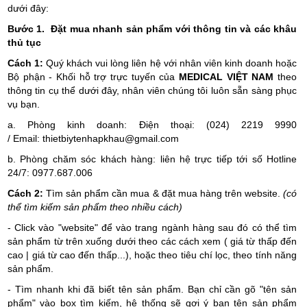
dưới đây:
Bước 1. Đặt mua nhanh sản phẩm với thông tin và các khâu
thủ tục
Cách 1:
Quý khách vui lòng liên hệ với nhân viên kinh doanh hoặc
Bộ phận - Khối hỗ trợ trực tuyến của
MEDICAL VIỆT NAM
theo
thông tin cụ thể dưới đây, nhân viên chúng tôi luôn sẵn sàng phục
vụ bạn.
a. Phòng kinh doanh: Điện thoại: (024) 2219 9990
/ Email:
thietbiytenhapkhau@gmail.com
b. Phòng chăm sóc khách hàng:
liên hệ trực tiếp tới số Hotline
24/7: 0977.687.006
Cách 2:
Tìm sản phẩm cần mua & đặt mua hàng trên website.
(có
thể tìm kiếm sản phẩm theo nhiều cách)
- Click vào "website" để vào trang ngành hàng sau đó có thể tìm
sản phẩm từ trên xuống dưới theo các cách xem ( giá từ thấp đến
cao | giá từ cao đến thấp...), hoặc theo tiêu chí lọc, theo tính năng
sản phẩm.
- Tìm nhanh khi đã biết tên sản phẩm. Bạn chỉ cần gõ "tên sản
phẩm" vào box tìm kiếm, hệ thống sẽ gợi ý bạn tên sản phẩm