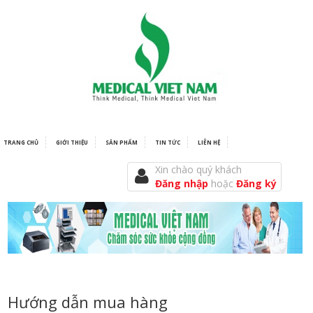
TRANG CHỦ
GIỚI THIỆU
SẢN PHẨM
TIN TỨC
LIÊN HỆ
Xin chào quý khách
Đăng nhập
hoặc
Đăng ký
Hướng dẫn mua hàng